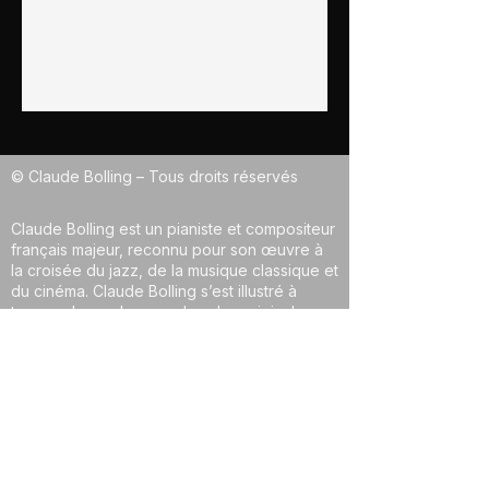
© Claude Bolling – Tous droits réservés
Claude Bolling est un pianiste et compositeur
français majeur, reconnu pour son œuvre à
la croisée du jazz, de la musique classique et
du cinéma. Claude Bolling s’est illustré à
travers de nombreuses bandes originales
devenues emblématiques, notamment pour
Borsalino et Le Magnifique. Il est également à
l’origine de compositions majeures comme la
Suite for Flute and Jazz Piano Trio, qui a
contribué à populariser le dialogue entre
jazz et musique classique à l’échelle
internationale.