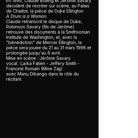
En 1995, Claude Bolling et Jérôme Savary
décident de recréer sur scène, au Palais
de Chaillot, la pièce de Duke Ellington
A Drum is a Woman
.
Claude retranscrit le disque de Duke,
Robinson Savary (fils de Jérôme)
retrouve des documents à la Smithsonian
Institute de Washington, et, avec la
"bénédiction" de Mercer Ellington, la
pièce sera jouée du 21 au 31 mars 1996 et
prolongée jusqu'au 6 avril.
Mise en scène : Jérôme Savary
vocal : Laïka Fatien - Jeffery Smith -
Francine Romain (Mme Zajj)
avec Manu Dibango dans le rôle du
récitant.