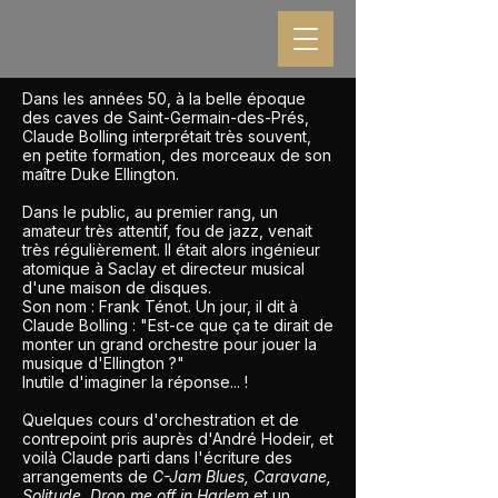
Dans les années 50, à la belle époque
des caves de Saint-Germain-des-Prés,
Claude Bolling interprétait très souvent,
en petite formation, des morceaux de son
maître Duke Ellington.
Dans le public, au premier rang, un
amateur très attentif, fou de jazz, venait
très régulièrement. Il était alors ingénieur
atomique à Saclay et directeur musical
d'une maison de disques.
Son nom : Frank Ténot. Un jour, il dit à
Claude Bolling : "Est-ce que ça te dirait de
monter un grand orchestre pour jouer la
musique d'Ellington ?"
Inutile d'imaginer la réponse... !
Quelques cours d'orchestration et de
contrepoint pris auprès d'André Hodeir, et
voilà Claude parti dans l'écriture des
arrangements de
C-Jam Blues, Caravane,
Solitude, Drop me off in Harlem
et un